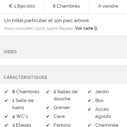
€ 1.890.000
8
Chambres
A vendre
Un hôtel particulier et son parc arboré
[nous consulter] 14274, 14400 Bayeux
Voir carte
VIDEO
CARACTÉRISTIQUES
8
Chambres
2
Salles de
Jardin
douche
1
Salle de
Box
bains
Grenier
Accès
4
WC's
Cave
égouts
3
Etages
Parking
Cheminée