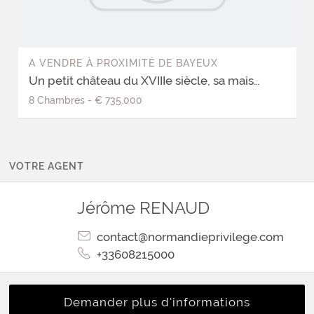
A VENDRE
À
PROXIMITÉ DE BAYEUX
Un petit château du XVIIIe siècle, sa maison annexe et son parc arboré
8
Chambres
-
€ 735.000
VOTRE AGENT
Jérôme
RENAUD
contact@normandieprivilege.com
+33608215000
Demander plus d'informations