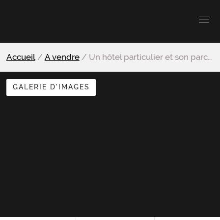
Accueil
/
A vendre
/
Un hôtel particulier et son parc arboré
GALERIE D'IMAGES